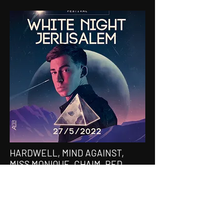
HARDWELL, MIND AGAINST,
MISS MONIQUE, CHAIM, RED
AXES...
27-28.5.22